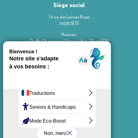
Siège social
14 rue des Lauriers Roses
34200 SETE
Horaires :
De 8h-12h en accueil libre et 13h à 17h sur RDV
Fermé le vendredi après midi
Antenne de l’île de Thau
85 avenue de St Exupéry
34200 SETE
Horaires :
Du lundi ou vendredi de 14h à 15h
Contact