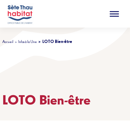
Accéder au contenu
Accéder au menu
Accueil
Infos à la Une
LOTO Bien-être
LOTO Bien-être